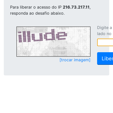
Para liberar o acesso
do IP
216.73.217.11
,
responda ao desafio abaixo.
Digite 
lado no
[trocar imagem]